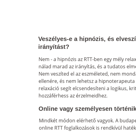
Veszélyes-e a hipnózis, és elvesz
irányítást?
Nem - a hipnózis az RTT-ben egy mély relaxá
nálad marad az irányítás, és a tudatos elme
Nem veszíted el az eszméleted, nem monda
ellenére, és nem lehetsz a hipnoterapeuta 
relaxáció segít elcsendesíteni a logikus, kr
hozzáférhess az érzelmeidhez.
Online vagy személyesen történik
Mindkét módon elérhető vagyok. A budapes
online RTT foglalkozások is rendkívül haté