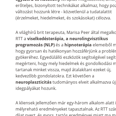
erőteljes, bizonyított technikákat alkalmaz, hogy poz
változást hozzunk létre - közvetlenül a tudatalattit 
(érzelmeket, hiedelmeket, és szokásokat) célozva.
A világhírű brit terapeuta, Marisa Peer által megalko
RTT a
 viselkedésterápia, a neurolingvisztikus 
programozás (NLP)
 és a 
hipnoterápia
 elemeiből m
hogy gyorsan és hatékonyan hozzáférjünk a problé
gyökeréhez. Egyedülálló eszközök segítségével segít
megérteni, hogy mely hiedelmek és gondolkodási m
tartanak minket vissza, majd átalakítani ezeket új, 
kedvezőbb gondolatokra. Ezt követően a 
neuroplaszticitás
 tudományos elveit alkalmazva új
idegpályákat hozunk.
A kliensek jellemzően már egy-három alkalom alatt i
mélyreható eredményeket tapasztalnak. Az RTT sz
díjat nyert, és gyors, tartós eredményei miatt ma m