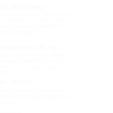
és - 90-120 perc
rés után kitűzünk egy világos célt, és 
s segítségével azonosítjuk a korlátozó 
loldjuk őket, majd új, megerősítő 
tetünk be a helyükre.
hangfelvétel - 21 nap
zabott hangfelvételt kapsz, amelyet 
l hallgatni, megerősítve az erőteljes, új 
ntákat a neurológiai integráció kritikus 21 
ában.
és - 30 perc
k, hogy felmérjük, hogyan halad az 
s megbeszéljük, hogyan integrálható a 
etedbe.