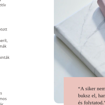
itív 
tott 
erít, 
mák 
 
inták 
 
“A siker nem
s 
buksz el, ha
ámos 
és folytatod.
ár 