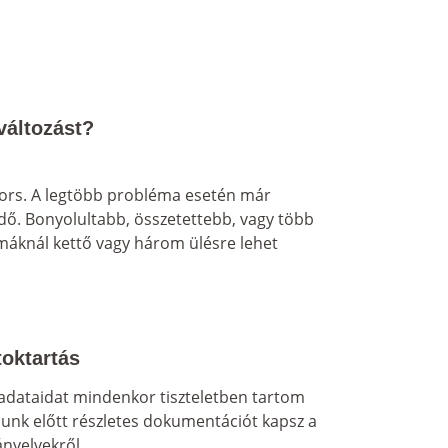
változást?
yors. A legtöbb probléma esetén már 
ndő. Bonyolultabb, összetettebb, vagy több 
máknál kettő vagy három ülésre lehet 
toktartás
adataidat mindenkor tiszteletben tartom 
unk előtt részletes dokumentációt kapsz a 
nyelvekről.