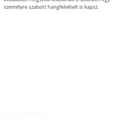
személyre szabott hangfelvételt is kapsz.
ió (ingyenes)
ogy mivel küzdesz, és hogy az RTT kezelés 
számodra.