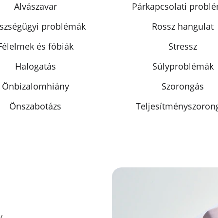
Alvászavar
Párkapcsolati probl
szségügyi problémák
Rossz hangulat
Félelmek és fóbiák
Stressz
Halogatás
Súlyproblémák
Önbizalomhiány
Szorongás
Önszabotázs
Teljesítményszoron
y 