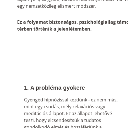
egy nemzetközileg elismert módszer.
Ez a folyamat biztonságos, pszichológiailag tám
térben történik a jelenlétemben.
1. A probléma gyökere
Gyengéd hipnózissal kezdünk - ez nem más, 
mint egy csodás, mély relaxációs vagy 
meditációs állapot. Ez az állapot lehetővé 
teszi, hogy elcsendesítsük a tudatos 
gondolkodó elmét és hozzáférjünk a 