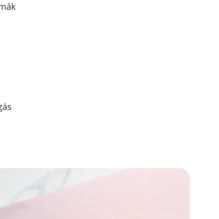
émák
gás