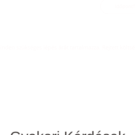
Időpontf
minden szükséges lépés árát tartalmazza. Rejtett költs