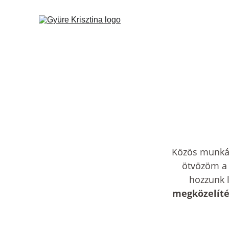
Közös munkán
ötvözöm a
hozzunk l
megközelíté