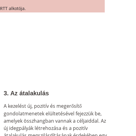
 RTT alkotója.
3. Az átalakulás
A kezelést új, pozitív és meger
sít
ő
ő
gondolatmenetek elültetésével fejezzük be, 
amelyek összhangban vannak a céljaiddal. Az 
új idegpályák létrehozása és a pozitív 
átalakulás megszilárdításának érdekében egy 