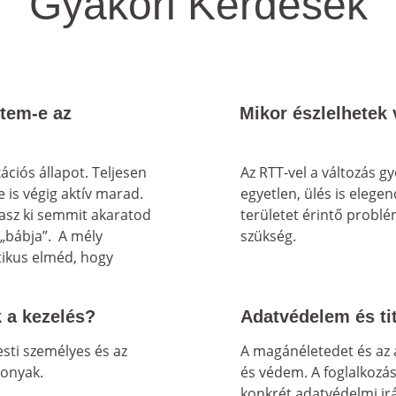
Gyakori Kérdések
ítem-e az 
Mikor észlelhetek 
ciós állapot. Teljesen 
Az RTT-vel a változás g
 is végig aktív marad. 
egyetlen, ülés is elege
sz ki semmit akaratod 
területet érintő problé
„bábja”.  A mély 
szükség.
itikus elméd, hogy 
 a kezelés?
Adatvédelem és ti
ti személyes és az 
A magánéletedet és az 
konyak.
és védem. A foglalkozás
konkrét adatvédelmi irá