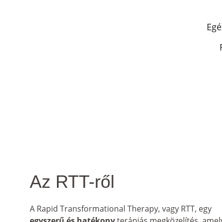
Egé
Az RTT-ről
A Rapid Transformational Therapy, vagy RTT, egy 
egyszerű és hatékony
 terápiás megközelítés, amel