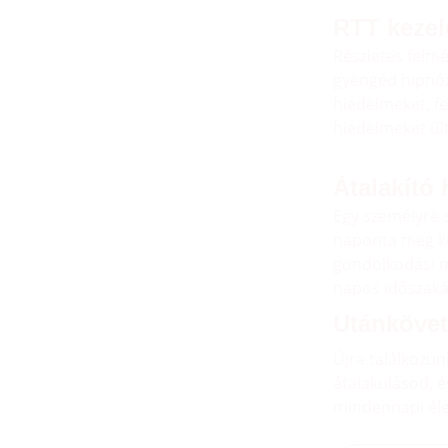
RTT kezel
Részletes felmé
gyengéd hipnózi
hiedelmeket, fe
hiedelmeket ül
Átalakító 
Egy személyre s
naponta meg kel
gondolkodási mi
napos időszak
Utánkövet
Újra találkozun
átalakulásod, é
mindennapi él