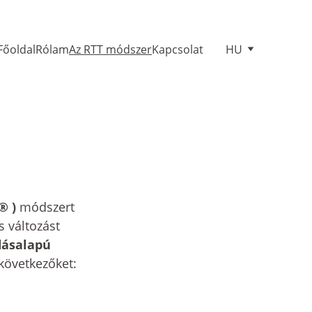
Főoldal
Rólam
Az RTT módszer
Kapcsolat
HU
® )
 módszert 
 változást 
dásalapú 
 következőket: