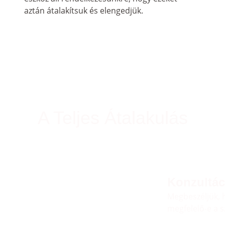
aztán átalakítsuk és elengedjük.
A Teljes Átalakulás
Konzultác
Megbeszéljük, h
megfelelő-e a 