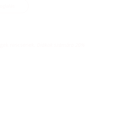
oglalás
égek nincsenek. 
Diákok számára 20% 