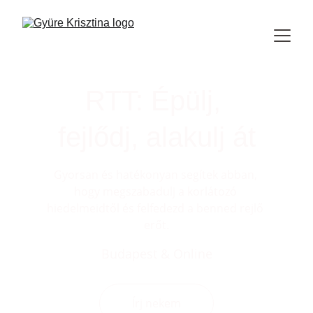
RTT: Épülj, 
fejlődj, alakulj át
Gyorsan és hatékonyan segítek abban, 
hogy megszabadulj a korlátozó 
hiedelmeidtől és felfedezd a benned rejlő 
erőt.
Budapest & Online
Írj nekem