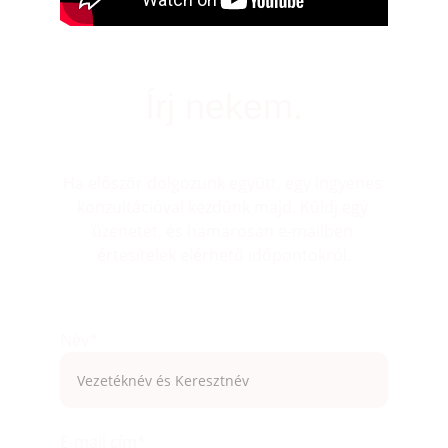
Írj nekem.
Ha először dolgozunk együtt, egy ingyenes 
konzultációval kezdünk majd. Küldj egy 
üzenetet, és hamarosan e-mailben 
értesítelek elérhető időpontokról.
Név*
E-mail cím*