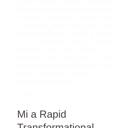
„Egész életemben küzdöttem a tömegben
való szorongással, de
egyetlen alkalom
után
én magam is alig hittem el: a helyek, terek
és események, amikben részt tudok venni
teljesen megváltoztak, és ezáltal az életem
is. A programokat, amiket korábban
kihagytam volna, most örömmel és
könnyedén veszem. Még annyi idő sem
kellett, mint amennyi egy kávézáshoz és egy
fejezet elolvasásához szükséges, és
a
szorongásom a múlté lett
.”
 - Kirsty
Mi a Rapid 
Transformational 