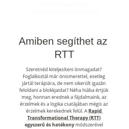
BSc & MSc Pszichológia,
University College London (UCL)
Amiben segíthet az 
RTT
Szeretnéd kiteljesíteni önmagadat? 
Foglalkoztál már önismerettel, esetleg 
jártál terápiára, de nem sikerült igazán 
feloldani a blokkjaidat? Néha hiába értjük 
meg, honnan erednek a fájdalmaink, az 
érzelmek és a logika csatájában mégis az 
érzelmek kerekednek felül. A 
Rapid 
Transformational Therapy (RTT)
egyszerű és hatékony
 módszerével 