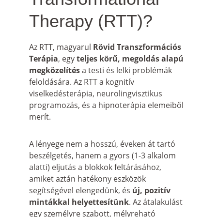
Therapy (RTT)?
Az RTT, magyarul 
Rövid Transzformációs 
Terápia
, egy 
teljes körű, megoldás alapú 
megközelítés
 a testi és lelki problémák 
feloldására. Az RTT a kognitív 
viselkedésterápia, neurolingvisztikus 
programozás, és a hipnoterápia
elemeiből 
merít.
A lényege nem a hosszú, éveken át tartó 
beszélgetés, hanem a gyors (1-3 alkalom 
alatti) eljutás a blokkok feltárásához, 
amiket aztán hatékony eszközök 
segítségével elengedünk, és 
új, pozitív 
mintákkal helyettesítünk
. Az átalakulást 
egy személyre szabott, mélyreható 