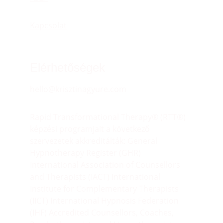
Kapcsolat
Elérhetőségek
hello@krisztinagyure.com
Rapid Transformational Therapy® (RTT®) 
képzési programjait a következő 
szervezetek akkreditálták: General 
Hypnotherapy Register (GHR) 
International Association of Counsellors 
and Therapists (IACT) International 
Institute for Complementary Therapists 
(IICT) International Hypnosis Federation 
(IHF) Accredited Counsellors, Coaches, 