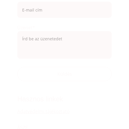
Üzenet*
Küldés
Hasznos linkek
Adatvédelmi tájékoztató
ÁSZF