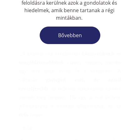
feloldásra kerülnek azok a gondolatok és 
hiedelmek, amik benne tartanak a régi 
mintákban. 
Bővebben
„A kezelés óta érezhetően
könnyebbnek és
magabiztosabbnak
érzem magam, mintha
egy súly esett volna le a vállamról. A
változás
gyengéd volt, de annál
erőteljesebb
, és teljesen természetes módon
maradt meg bennem. Ha egy szóval kellene
jellemeznem a mostani állapotomat, az az
erős
lenne.
 - Julie